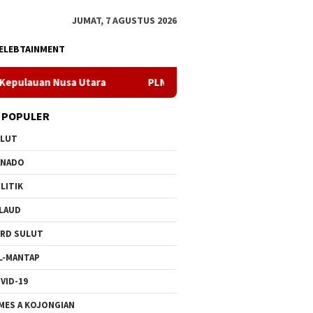
JUMAT, 7 AGUSTUS 2026
ELEBTAINMENT
tara
PLN Manado Minta Maaf Pemadaman Bergilir di Pulau
 POPULER
ULUT
ANADO
LITIK
LAUD
RD SULUT
L-MANTAP
VID-19
MES A KOJONGIAN