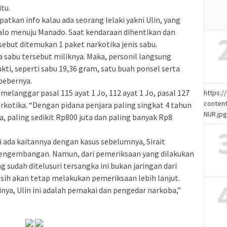
tu.
patkan info kalau ada seorang lelaki yakni Ulin, yang
lo menuju Manado. Saat kendaraan dihentikan dan
sebut ditemukan 1 paket narkotika jenis sabu.
sabu tersebut miliknya. Maka, personil langsung
i, seperti sabu 19,36 gram, satu buah ponsel serta
bebernya.
 melanggar pasal 115 ayat 1 Jo, 112 ayat 1 Jo, pasal 127
https:
content
kotika. “Dengan pidana penjara paling singkat 4 tahun
NUR.jp
a, paling sedikit Rp800 juta dan paling banyak Rp8
i ada kaitannya dengan kasus sebelumnya, Sirait
engembangan. Namun, dari pemeriksaan yang dilakukan
sudah ditelusuri tersangka ini bukan jaringan dari
sih akan tetap melakukan pemeriksaan lebih lanjut.
ya, Ulin ini adalah pemakai dan pengedar narkoba,”