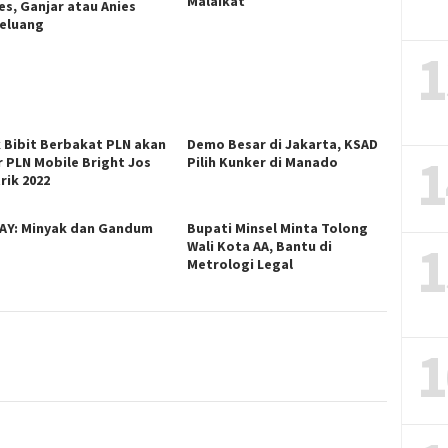
Malaikat
es, Ganjar atau Anies
eluang
1
k Bibit Berbakat PLN akan
Demo Besar di Jakarta, KSAD
1
r PLN Mobile Bright Jos
Pilih Kunker di Manado
rik 2022
AY: Minyak dan Gandum
Bupati Minsel Minta Tolong
1
Wali Kota AA, Bantu di
Metrologi Legal
1