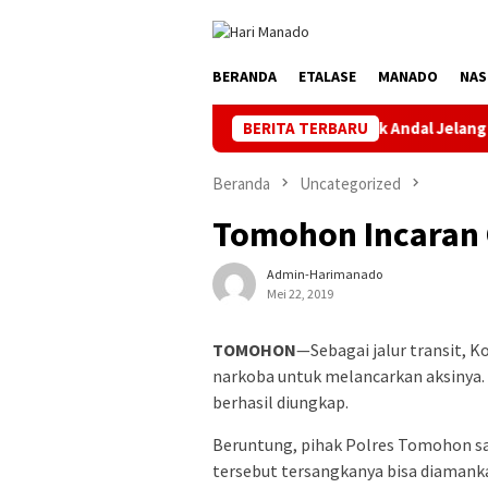
Loncat
ke
konten
BERANDA
ETALASE
MANADO
NAS
Jaga Listrik Andal Jelang HUT ke-81 RI, PL
BERITA TERBARU
Beranda
Uncategorized
Tomohon Incaran
Admin-Harimanado
Mei 22, 2019
TOMOHON
—Sebagai jalur transit, 
narkoba untuk melancarkan aksinya. B
berhasil diungkap.
Beruntung, pihak Polres Tomohon sa
tersebut tersangkanya bisa diamank