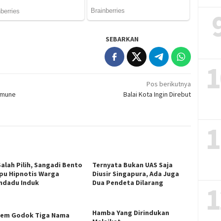
SEBARKAN
1
Pos berikutnya
mmune
Balai Kota Ingin Direbut
1
Salah Pilih, Sangadi Bento
Ternyata Bukan UAS Saja
u Hipnotis Warga
Diusir Singapura, Ada Juga
ndadu Induk
Dua Pendeta Dilarang
1
Hamba Yang Dirindukan
em Godok Tiga Nama