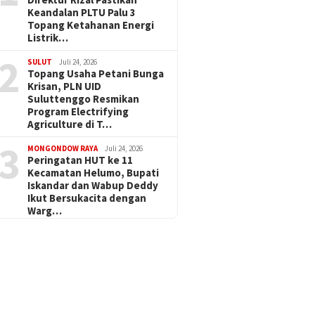
Keandalan PLTU Palu 3
Topang Ketahanan Energi
Listrik…
2
SULUT
Juli 24, 2026
Topang Usaha Petani Bunga
Krisan, PLN UID
Suluttenggo Resmikan
Program Electrifying
Agriculture di T…
3
MONGONDOW RAYA
Juli 24, 2026
Peringatan HUT ke 11
Kecamatan Helumo, Bupati
Iskandar dan Wabup Deddy
Ikut Bersukacita dengan
Warg…