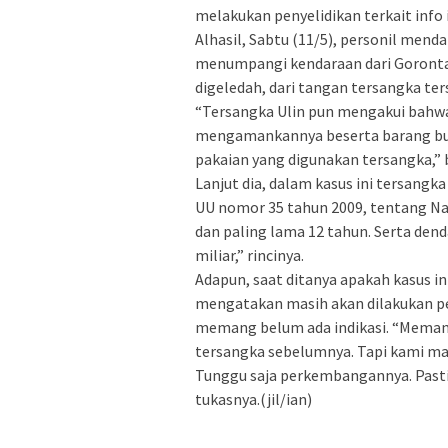
melakukan penyelidikan terkait info i
Alhasil, Sabtu (11/5), personil menda
menumpangi kendaraan dari Goronta
digeledah, dari tangan tersangka ter
“Tersangka Ulin pun mengakui bahwa 
mengamankannya beserta barang bukt
pakaian yang digunakan tersangka,” 
Lanjut dia, dalam kasus ini tersangka
UU nomor 35 tahun 2009, tentang Nar
dan paling lama 12 tahun. Serta dend
miliar,” rincinya.
Adapun, saat ditanya apakah kasus in
mengatakan masih akan dilakukan p
memang belum ada indikasi. “Memang 
tersangka sebelumnya. Tapi kami ma
Tunggu saja perkembangannya. Pastin
tukasnya.(jil/ian)