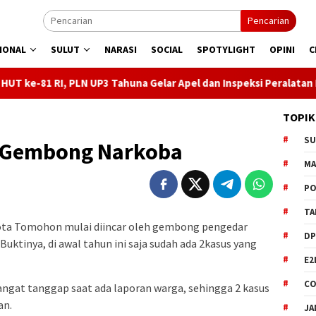
Pencarian
IONAL
SULUT
NARASI
SOCIAL
SPOTYLIGHT
OPINI
C
N UP3 Tahuna Gelar Apel dan Inspeksi Peralatan Kepulauan Nusa U
TOPIK
S
 Gembong Narkoba
M
PO
TA
Kota Tomohon mulai diincar oleh gembong pengedar
DP
uktinya, di awal tahun ini saja sudah ada 2kasus yang
E2
CO
ngat tanggap saat ada laporan warga, sehingga 2 kasus
an.
JA