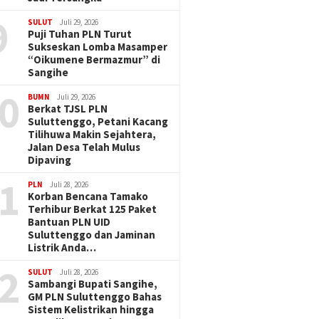
9
SULUT
Juli 29, 2026
Puji Tuhan PLN Turut
Sukseskan Lomba Masamper
“Oikumene Bermazmur” di
Sangihe
0
BUMN
Juli 29, 2026
Berkat TJSL PLN
Suluttenggo, Petani Kacang
Tilihuwa Makin Sejahtera,
Jalan Desa Telah Mulus
Dipaving
1
PLN
Juli 28, 2026
Korban Bencana Tamako
Terhibur Berkat 125 Paket
Bantuan PLN UID
Suluttenggo dan Jaminan
Listrik Anda…
2
SULUT
Juli 28, 2026
Sambangi Bupati Sangihe,
GM PLN Suluttenggo Bahas
Sistem Kelistrikan hingga