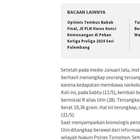
BACAAN LAINNYA
Optimis Tembus Babak
Ta
Final, JE PLN Harus Kunci
Be
Kemenangan di Pekan
Wa
Ketiga Proliga 2024 Seri
Palembang
Setelah pada medio Januari lalu, ins
berhasil menangkap seorang tersangk
karena kedapatan membawa narkoba j
Kali ini, pada Sabtu (11/5), kembali
berinisial R alias Ulin (28). Tersan
berat 19,36 gram. Hal ini terungkap,
(21/5).
Saat menyampaikan kronologis pena
Ulin ditangkap berawal dari informa
wilayah hukum Polres Tomohon. Sehi