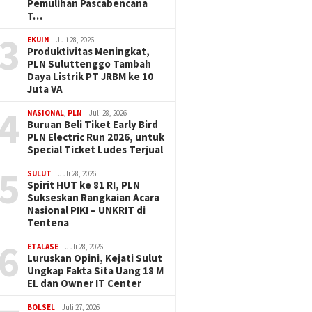
Pemulihan Pascabencana
T…
3
EKUIN
Juli 28, 2026
Produktivitas Meningkat,
PLN Suluttenggo Tambah
Daya Listrik PT JRBM ke 10
Juta VA
4
NASIONAL
,
PLN
Juli 28, 2026
Buruan Beli Tiket Early Bird
PLN Electric Run 2026, untuk
Special Ticket Ludes Terjual
5
SULUT
Juli 28, 2026
Spirit HUT ke 81 RI, PLN
Sukseskan Rangkaian Acara
Nasional PIKI – UNKRIT di
Tentena
6
ETALASE
Juli 28, 2026
Luruskan Opini, Kejati Sulut
Ungkap Fakta Sita Uang 18 M
EL dan Owner IT Center
BOLSEL
Juli 27, 2026