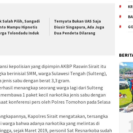
KR
BA
k Salah Pilih, Sangadi
Ternyata Bukan UAS Saja
GO
nto Mampu Hipnotis
Diusir Singapura, Ada Juga
rga Tolondadu Induk
Dua Pendeta Dilarang
BERIT
tansi kepolisian yang dipimpin AKBP Raswin Sirait itu
a berinisial SMM, warga Sulawesi Tengah (Sulteng),
enis sabu dengan berat 3,3 gram.
 berhasil menangkap seorang warga lagi dari Sulteng
gka membawa 1 paket kecil narkotika jenis sabu dengan
 saat konferensi pers oleh Polres Tomohon pada Selasa
ngkapannya, Kapolres Sirait mengatakan, tersangka
si warga bahwa adanya narkotika yang melintas di
ngga, sejak Maret 2019, personil Sat Resnarkoba sudah