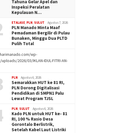
Tahuna Gelar Apel dan
Inspeksi Peralatan
Kepulauan N…
2
ETALASE
,
PLN
,
SULUT
Agustus 7, 2026
PLN Manado Minta Maaf
Pemadaman Bergilir di Pulau
Bunaken, Minggu Dua PLTD
Pulih Total
//harimanado.com/wp-
/uploads/2026/03/IKLAN-IDUL-FITRI-AN-
g
3
PLN
Agustus 6, 2026
Semarakkan HUT ke 81 RI,
PLN Dorong Digitalisasi
Pendidikan di SMPN1 Palu
Lewat Program TJSL
4
PLN
,
SULUT
Agustus 6, 2026
Kado PLN untuk HUT ke- 81
RI, 100 % Rasio Desa
Gorontalo Berlistrik,
Setelah Kabel Laut Listriki