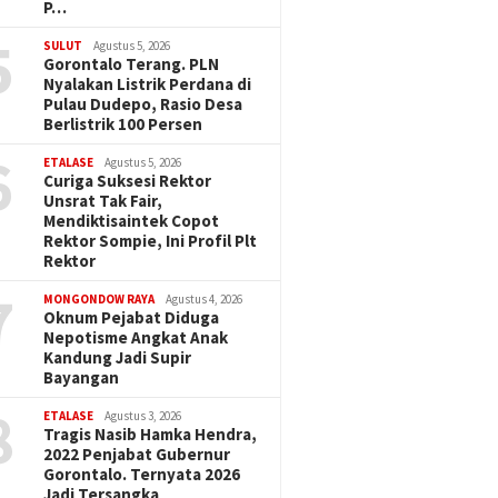
P…
5
SULUT
Agustus 5, 2026
Gorontalo Terang. PLN
Nyalakan Listrik Perdana di
Pulau Dudepo, Rasio Desa
Berlistrik 100 Persen
6
ETALASE
Agustus 5, 2026
Curiga Suksesi Rektor
Unsrat Tak Fair,
Mendiktisaintek Copot
Rektor Sompie, Ini Profil Plt
Rektor
7
MONGONDOW RAYA
Agustus 4, 2026
Oknum Pejabat Diduga
Nepotisme Angkat Anak
Kandung Jadi Supir
Bayangan
8
ETALASE
Agustus 3, 2026
Tragis Nasib Hamka Hendra,
2022 Penjabat Gubernur
Gorontalo. Ternyata 2026
Jadi Tersangka