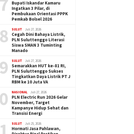
7
Bupati Iskandar Kamaru
Ingatkan 3 Pilar, di
Pembukaan Orientasi PPPK
Pemkab Bolsel 2026
8
SULUT
Juli 27, 2026
Cegah Dini Bahaya Listrik,
PLN Suluttenggo Literasi
Siswa SMAN 3 Tuminting
Manado
9
SULUT
Juli 27, 2026
Semarakkan HUT ke-81 RI,
PLN Suluttenggo Sukses
Tingkatkan Daya Listrik PT J
RBM ke 10 Juta VA
0
NASIONAL
Juli 27, 2026
PLN Electric Run 2026 Gelar
November, Target
Kampanye Hidup Sehat dan
Transisi Energi
1
SULUT
Juli 25, 2026
Hormati Jasa Pahlawan,
Direktur Rizal Pastikan