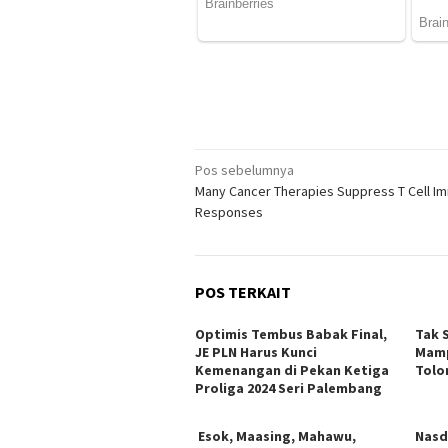
Navigasi
Pos sebelumnya
Many Cancer Therapies Suppress T Cell I
pos
Responses
POS TERKAIT
Optimis Tembus Babak Final,
Tak 
JE PLN Harus Kunci
Mamp
Kemenangan di Pekan Ketiga
Tolo
Proliga 2024 Seri Palembang
Esok, Maasing, Mahawu,
Nasd