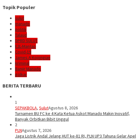
Topik Populer
sulut
manado
politik
Talaud
DPRD SULUT
E2L-Mantap
Covid-19
James A Kojongian
kriminal
Banjir Manado
golkar
BERITA TERBARU
1
SEPAKBOLA
,
Sulut
Agustus 8, 2026
Turnamen BU FC ke 4 Kata Ketua Askot Manado Makin Inovatif,
Banyak Orbitkan Bibit Unggul
2
PLN
Agustus 7, 2026
Jaga Listrik Andal Jelang HUT ke-81 RI, PLN UP3 Tahuna Gelar Apel