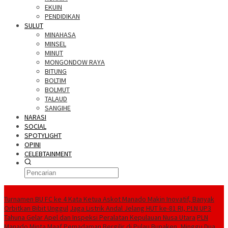
EKUIN
PENDIDIKAN
SULUT
MINAHASA
MINSEL
MINUT
MONGONDOW RAYA
BITUNG
BOLTIM
BOLMUT
TALAUD
SANGIHE
NARASI
SOCIAL
SPOTYLIGHT
OPINI
CELEBTAINMENT
BERITA TERBARU
Turnamen BU FC ke 4 Kata Ketua Askot Manado Makin Inovatif, Banyak
Orbitkan Bibit Unggul
Jaga Listrik Andal Jelang HUT ke-81 RI, PLN UP3
Tahuna Gelar Apel dan Inspeksi Peralatan Kepulauan Nusa Utara
PLN
Manado Minta Maaf Pemadaman Bergilir di Pulau Bunaken, Minggu Dua