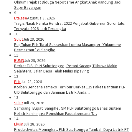
Oknum Pejabat Diduga Nepotisme Angkat Anak Kandung Jadi
Supir Bayangan
9
Etalase
Agustus 3, 2026
Tragis Nasib Hamka Hendra, 2022 Penjabat Gubernur Gorontalo.
Ternyata 2026 Jadi Tersangka
10
Sulut
Juli 29, 2026
Puji Tuhan PLN Turut Sukseskan Lomba Masamper “Oikumene
Bermazmur” di Sangihe
11
BUMN
Juli 29, 2026
Berkat TJSL PLN Suluttenggo, Petani Kacang Tilihuwa Makin
Sejahtera, Jalan Desa Telah Mulus Dipaving
12
PLN
Juli 28, 2026
Korban Bencana Tamako Terhibur Berkat 125 Paket Bantuan PLN
UID Suluttenggo dan Jaminan Listrik Anda…
13
Sulut
Juli 28, 2026
Sambangi Bupati Sangihe, GM PLN Suluttenggo Bahas Sistem
Kelistrikan hingga Pemulihan Pascabencana T…
14
Ekuin
Juli 28, 2026
Produktivitas Meningkat, PLN Suluttenggo Tambah Daya Listrik PT