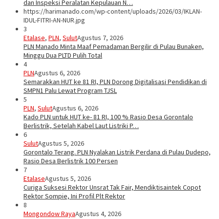
dan Inspeksi Peralatan Kepulauan N…
https://harimanado.com/wp-content/uploads/2026/03/IKLAN-
IDUL-FITRI-AN-NUR.jpg
3
Etalase
,
PLN
,
Sulut
Agustus 7, 2026
PLN Manado Minta Maaf Pemadaman Bergilir di Pulau Bunaken,
Minggu Dua PLTD Pulih Total
4
PLN
Agustus 6, 2026
Semarakkan HUT ke 81 RI, PLN Dorong Digitalisasi Pendidikan di
SMPN1 Palu Lewat Program TJSL
5
PLN
,
Sulut
Agustus 6, 2026
Kado PLN untuk HUT ke- 81 RI, 100 % Rasio Desa Gorontalo
Berlistrik, Setelah Kabel Laut Listriki P…
6
Sulut
Agustus 5, 2026
Gorontalo Terang. PLN Nyalakan Listrik Perdana di Pulau Dudepo,
Rasio Desa Berlistrik 100 Persen
7
Etalase
Agustus 5, 2026
Curiga Suksesi Rektor Unsrat Tak Fair, Mendiktisaintek Copot
Rektor Sompie, Ini Profil Plt Rektor
8
Mongondow Raya
Agustus 4, 2026