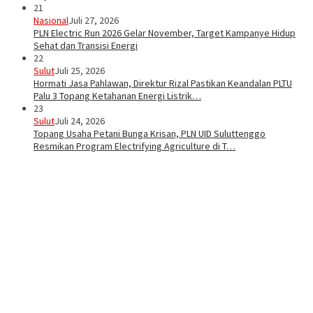
21
Nasional
Juli 27, 2026
PLN Electric Run 2026 Gelar November, Target Kampanye Hidup
Sehat dan Transisi Energi
22
Sulut
Juli 25, 2026
Hormati Jasa Pahlawan, Direktur Rizal Pastikan Keandalan PLTU
Palu 3 Topang Ketahanan Energi Listrik…
23
Sulut
Juli 24, 2026
Topang Usaha Petani Bunga Krisan, PLN UID Suluttenggo
Resmikan Program Electrifying Agriculture di T…