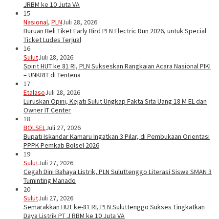
JRBM ke 10 Juta VA
15
Nasional
,
PLN
Juli 28, 2026
Buruan Beli Tiket Early Bird PLN Electric Run 2026, untuk Special
Ticket Ludes Terjual
16
Sulut
Juli 28, 2026
Spirit HUT ke 81 RI, PLN Sukseskan Rangkaian Acara Nasional PIKI
– UNKRIT di Tentena
17
Etalase
Juli 28, 2026
Luruskan Opini, Kejati Sulut Ungkap Fakta Sita Uang 18 M EL dan
Owner IT Center
18
BOLSEL
Juli 27, 2026
Bupati Iskandar Kamaru Ingatkan 3 Pilar, di Pembukaan Orientasi
PPPK Pemkab Bolsel 2026
19
Sulut
Juli 27, 2026
Cegah Dini Bahaya Listrik, PLN Suluttenggo Literasi Siswa SMAN 3
Tuminting Manado
20
Sulut
Juli 27, 2026
Semarakkan HUT ke-81 RI, PLN Suluttenggo Sukses Tingkatkan
Daya Listrik PT J RBM ke 10 Juta VA