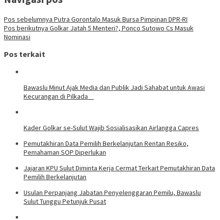
Pos sebelumnya
Putra Gorontalo Masuk Bursa Pimpinan DPR-RI
Pos berikutnya
Golkar Jatah 5 Menteri?, Ponco Sutowo Cs Masuk
Nominasi
Pos terkait
Bawaslu Minut Ajak Media dan Publik Jadi Sahabat untuk Awasi
Kecurangan di Pilkada
Kader Golkar se-Sulut Wajib Sosialisasikan Airlangga Capres
Pemutakhiran Data Pemilih Berkelanjutan Rentan Resiko,
Pemahaman SOP Diperlukan
Jajaran KPU Sulut Diminta Kerja Cermat Terkait Pemutakhiran Data
Pemilih Berkelanjutan
Usulan Perpanjang Jabatan Penyelenggaran Pemilu, Bawaslu
Sulut Tunggu Petunjuk Pusat