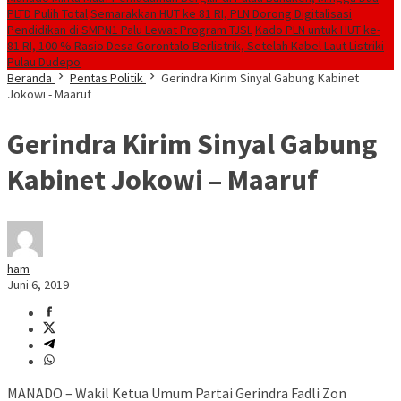
PLTD Pulih Total
Semarakkan HUT ke 81 RI, PLN Dorong Digitalisasi
Pendidikan di SMPN1 Palu Lewat Program TJSL
Kado PLN untuk HUT ke-
81 RI, 100 % Rasio Desa Gorontalo Berlistrik, Setelah Kabel Laut Listriki
Pulau Dudepo
Beranda
Pentas Politik
Gerindra Kirim Sinyal Gabung Kabinet
Jokowi - Maaruf
Gerindra Kirim Sinyal Gabung
Kabinet Jokowi – Maaruf
ham
Juni 6, 2019
MANADO – Wakil Ketua Umum Partai Gerindra Fadli Zon