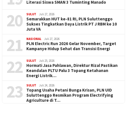
Literasi Siswa SMAN 3 Tuminting Manado
20
SULUT
Juli 27, 2026
Semarakkan HUT ke-81 RI, PLN Suluttenggo
Sukses Tingkatkan Daya Listrik PT J RBM ke 10
Juta VA
21
NASIONAL
Juli 27, 2026
PLN Electric Run 2026 Gelar November, Target
Kampanye Hidup Sehat dan Transisi Energi
22
SULUT
Juli 25, 2026
Hormati Jasa Pahlawan, Direktur Rizal Pastikan
Keandalan PLTU Palu 3 Topang Ketahanan
Energi Listrik…
23
SULUT
Juli 24, 2026
Topang Usaha Petani Bunga Krisan, PLN UID
Suluttenggo Resmikan Program Electrifying
Agriculture di T…