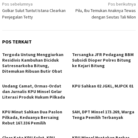
Navigasi
Pos sebelumnya
Pos berikutnya
Golkar Sulut Tuntut Istana Clearkan
Pilu, Ibu Temukan Anaknya Tewas
pos
Penjegalan Tetty
dengan Seutas Tali Nilon
POS TERKAIT
Tergoda Untung Menggiurkan
Tersangka JFR Pedagang BBM
Residivis Kambuhan Diciduk
Subsidi Dioper Polres Bitung
Satresnarkoba Bitung,
ke Kejari Bitung
Ditemukan Ribuan Butir Obat
Undang Camat, Ormas-Ordat
KPU Sahkan 02 JGKL, MJPCK 01
dan Jurnalis KPU Minsel Gelar
Literasi Produk Hukum Pilkada
KPU Minut Sahkan Dua Paslon
SAH, DPT Minsel 173.269, Warga
Pilkada, Keduanya Bersaing
Tenga Pemilih Terbanyak
Rebut 167.336 Pemilih
Clear Kata KPU Sulut, KPU
KPU Minsel Nyatakan Berkas