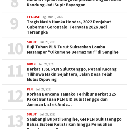
8
Kandung Jadi Supir Bayangan
9
ETALASE
Agustus 3, 2026
Tragis Nasib Hamka Hendra, 2022 Penjabat
Gubernur Gorontalo. Ternyata 2026 Jadi
Tersangka
10
SULUT
Juli 29, 2026
Puji Tuhan PLN Turut Sukseskan Lomba
Masamper “Oikumene Bermazmur” di Sangihe
11
BUMN
Juli 29, 2026
Berkat TJSL PLN Suluttenggo, Petani Kacang
Tilihuwa Makin Sejahtera, Jalan Desa Telah
Mulus Dipaving
12
PLN
Juli 28, 2026
Korban Bencana Tamako Terhibur Berkat 125
Paket Bantuan PLN UID Suluttenggo dan
Jaminan Listrik Anda…
13
SULUT
Juli 28, 2026
Sambangi Bupati Sangihe, GM PLN Suluttenggo
Bahas Sistem Kelistrikan hingga Pemulihan