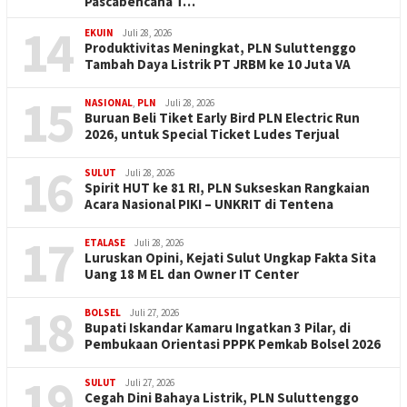
Pascabencana T…
14
EKUIN
Juli 28, 2026
Produktivitas Meningkat, PLN Suluttenggo
Tambah Daya Listrik PT JRBM ke 10 Juta VA
15
NASIONAL
,
PLN
Juli 28, 2026
Buruan Beli Tiket Early Bird PLN Electric Run
2026, untuk Special Ticket Ludes Terjual
16
SULUT
Juli 28, 2026
Spirit HUT ke 81 RI, PLN Sukseskan Rangkaian
Acara Nasional PIKI – UNKRIT di Tentena
17
ETALASE
Juli 28, 2026
Luruskan Opini, Kejati Sulut Ungkap Fakta Sita
Uang 18 M EL dan Owner IT Center
18
BOLSEL
Juli 27, 2026
Bupati Iskandar Kamaru Ingatkan 3 Pilar, di
Pembukaan Orientasi PPPK Pemkab Bolsel 2026
19
SULUT
Juli 27, 2026
Cegah Dini Bahaya Listrik, PLN Suluttenggo