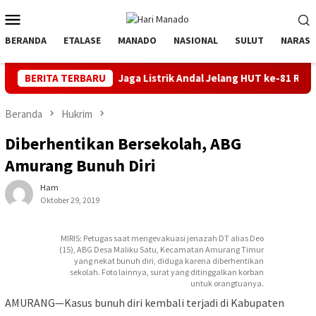
Loncat
Menu
ke
Mobile
konten
BERANDA
ETALASE
MANADO
NASIONAL
SULUT
NARASI
BERITA TERBARU
Jaga Listrik Andal Jelang HUT ke-81 RI, PLN UP3 Tahuna 
Beranda
Hukrim
Diberhentikan Bersekolah, ABG
Amurang Bunuh Diri
Ham
Oktober 29, 2019
MIRIS: Petugas saat mengevakuasi jenazah DT alias Deo
(15), ABG Desa Maliku Satu, Kecamatan Amurang Timur
yang nekat bunuh diri, diduga karena diberhentikan
sekolah. Foto lainnya, surat yang ditinggalkan korban
untuk orangtuanya.
AMURANG—Kasus bunuh diri kembali terjadi di Kabupaten