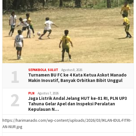
1
SEPAKBOLA
,
SULUT
Agustus 8, 2026
Turnamen BU FC ke 4 Kata Ketua Askot Manado
Makin Inovatif, Banyak Orbitkan Bibit Unggul
2
PLN
Agustus 7, 2026
Jaga Listrik Andal Jelang HUT ke-81 RI, PLN UP3
Tahuna Gelar Apel dan Inspeksi Peralatan
Kepulauan N…
https://harimanado.com/wp-content/uploads/2026/03/IKLAN-IDUL-FITRI-
AN-NUR.jpg