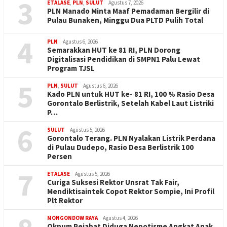
3
ETALASE
,
PLN
,
SULUT
Agustus 7, 2026
PLN Manado Minta Maaf Pemadaman Bergilir di
Pulau Bunaken, Minggu Dua PLTD Pulih Total
4
PLN
Agustus 6, 2026
Semarakkan HUT ke 81 RI, PLN Dorong
Digitalisasi Pendidikan di SMPN1 Palu Lewat
Program TJSL
5
PLN
,
SULUT
Agustus 6, 2026
Kado PLN untuk HUT ke- 81 RI, 100 % Rasio Desa
Gorontalo Berlistrik, Setelah Kabel Laut Listriki
P…
6
SULUT
Agustus 5, 2026
Gorontalo Terang. PLN Nyalakan Listrik Perdana
di Pulau Dudepo, Rasio Desa Berlistrik 100
Persen
7
ETALASE
Agustus 5, 2026
Curiga Suksesi Rektor Unsrat Tak Fair,
Mendiktisaintek Copot Rektor Sompie, Ini Profil
Plt Rektor
MONGONDOW RAYA
Agustus 4, 2026
Oknum Pejabat Diduga Nepotisme Angkat Anak