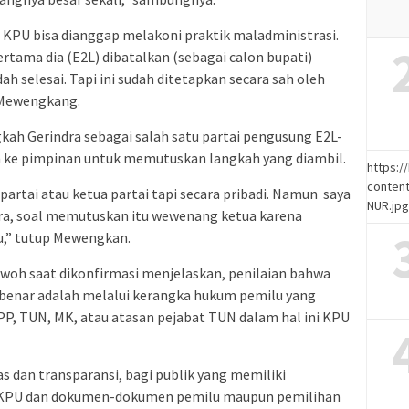
i, KPU bisa dianggap melakoni praktik maladministrasi.
rtama dia (E2L) dibatalkan (sebagai calon bupati)
ah selesai. Tapi ini sudah ditetapkan secara sah oleh
 Mewengkang.
gkah Gerindra sebagai salah satu partai pengusung E2L-
 ke pimpinan untuk memutuskan langkah yang diambil.
https:
content
 partai atau ketua partai tapi secara pribadi. Namun saya
NUR.jp
dra, soal memutuskan itu wewenang ketua karena
u,” tutup Mewengkan.
ewoh saat dikonfirmasi menjelaskan, penilaian bahwa
benar adalah melalui kerangka hukum pemilu yang
PP, TUN, MK, atau atasan pejabat TUN dalam hal ini KPU
s dan transparansi, bagi publik yang memiliki
ja KPU dan dokumen-dokumen pemilu maupun pemilihan