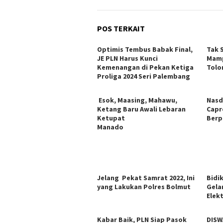
POS TERKAIT
Optimis Tembus Babak Final,
Tak 
JE PLN Harus Kunci
Mamp
Kemenangan di Pekan Ketiga
Tolo
Proliga 2024 Seri Palembang
Esok, Maasing, Mahawu,
Nasd
Ketang Baru Awali Lebaran
Capr
Ketupat
Berp
Manado
Jelang Pekat Samrat 2022, Ini
Bidi
yang Lakukan Polres Bolmut
Gela
Elekt
Kabar Baik, PLN Siap Pasok
DISW