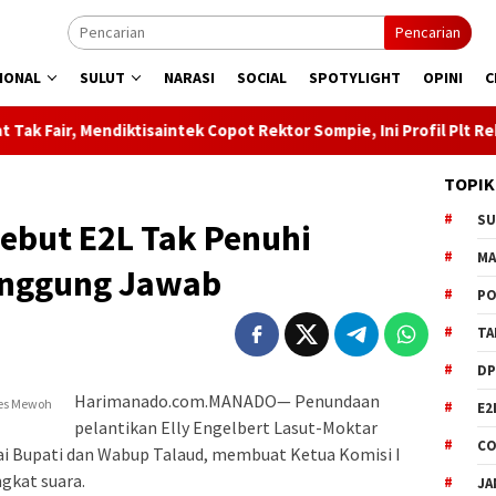
Pencarian
IONAL
SULUT
NARASI
SOCIAL
SPOTYLIGHT
OPINI
C
ktisaintek Copot Rektor Sompie, Ini Profil Plt Rektor
Okn
TOPIK
S
Sebut E2L Tak Penuhi
M
anggung Jawab
PO
TA
DP
Harimanado.com.MANADO— Penundaan
les Mewoh
E2
pelantikan Elly Engelbert Lasut-Moktar
CO
i Bupati dan Wabup Talaud, membuat Ketua Komisi I
gkat suara.
JA