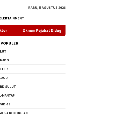
RABU, 5 AGUSTUS 2026
ELEBTAINMENT
um Pejabat Diduga Nepotisme Angkat Anak Kandung Jadi Supir 
 POPULER
ULUT
ANADO
LITIK
LAUD
RD SULUT
L-MANTAP
VID-19
MES A KOJONGIAN