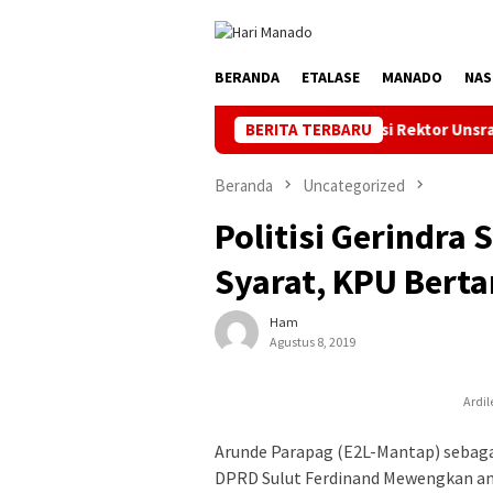
Loncat
ke
konten
BERANDA
ETALASE
MANADO
NAS
k 100 Persen
Curiga Suksesi Rektor Unsrat Tak Fair, Mendi
BERITA TERBARU
Beranda
Uncategorized
Politisi Gerindra 
Syarat, KPU Bert
Ham
Agustus 8, 2019
Ardi
Arunde Parapag (E2L-Mantap) sebaga
DPRD Sulut Ferdinand Mewengkan an