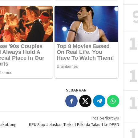
1
1
SEBARKAN
1
Pos berikutnya
 Bakobong
KPU Siap Jelaskan Terkait Pilkada Talaud ke DPRD
1