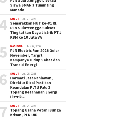
PLN Suluttenggo Literasi
Siswa SMAN 3 Tuminting
Manado
4
SULUT
Juli 27, 2026
Semarakkan HUT ke-81 RI,
PLN Suluttenggo Sukses
Tingkatkan Daya Listrik PT J
RBM ke 10 Juta VA
5
NASIONAL
Juli 27, 2026
PLN Electric Run 2026 Gelar
November, Targrt
Kampanye Hidup Sehat dan
Transisi Energi
6
SULUT
Juli 25, 2026
Hormati Jasa Pahlawan,
Direktur Rizal Pastikan
Keandalan PLTU Palu 3
Topang Ketahanan Energi
Listrik…
7
SULUT
Juli 24, 2026
Topang Usaha Petani Bunga
Krisan, PLN UID