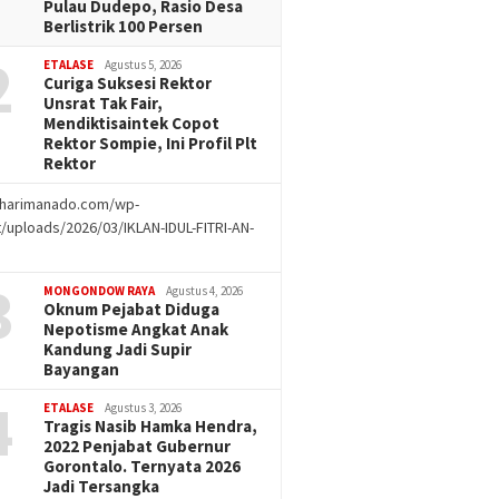
Pulau Dudepo, Rasio Desa
Berlistrik 100 Persen
2
ETALASE
Agustus 5, 2026
Curiga Suksesi Rektor
Unsrat Tak Fair,
Mendiktisaintek Copot
Rektor Sompie, Ini Profil Plt
Rektor
//harimanado.com/wp-
/uploads/2026/03/IKLAN-IDUL-FITRI-AN-
g
3
MONGONDOW RAYA
Agustus 4, 2026
Oknum Pejabat Diduga
Nepotisme Angkat Anak
Kandung Jadi Supir
Bayangan
4
ETALASE
Agustus 3, 2026
Tragis Nasib Hamka Hendra,
2022 Penjabat Gubernur
Gorontalo. Ternyata 2026
Jadi Tersangka