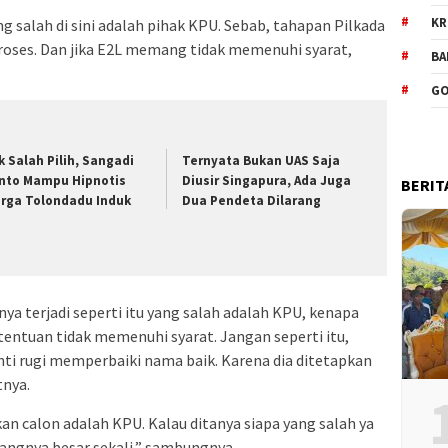
KR
ng salah di sini adalah pihak KPU. Sebab, tahapan Pilkada
roses. Dan jika E2L memang tidak memenuhi syarat,
BA
GO
k Salah Pilih, Sangadi
Ternyata Bukan UAS Saja
nto Mampu Hipnotis
Diusir Singapura, Ada Juga
BERIT
rga Tolondadu Induk
Dua Pendeta Dilarang
a terjadi seperti itu yang salah adalah KPU, kenapa
ntuan tidak memenuhi syarat. Jangan seperti itu,
nti rugi memperbaiki nama baik. Karena dia ditetapkan
tnya.
 calon adalah KPU. Kalau ditanya siapa yang salah ya
angnya besar sekali,” sambungnya.