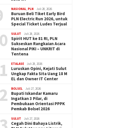
9
NASIONAL
,
PLN
Juli 28, 2026
Buruan Beli Tiket Early Bird
PLN Electric Run 2026, untuk
Special Ticket Ludes Terjual
0
SULUT
Juli 28, 2026
Spirit HUT ke 81 RI, PLN
Sukseskan Rangkaian Acara
Nasional PIKI – UNKRIT di
Tentena
1
ETALASE
Juli 28, 2026
Luruskan Opini, Kejati Sulut
Ungkap Fakta Sita Uang 18 M
EL dan Owner IT Center
2
BOLSEL
Juli 27, 2026
Bupati Iskandar Kamaru
Ingatkan 3 Pilar, di
Pembukaan Orientasi PPPK
Pemkab Bolsel 2026
3
SULUT
Juli 27, 2026
Cegah Dini Bahaya Listrik,