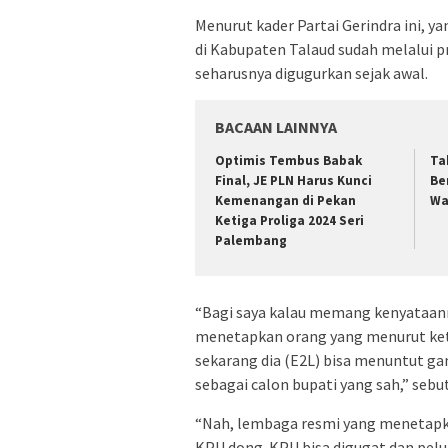
Menurut kader Partai Gerindra ini, ya
di Kabupaten Talaud sudah melalui p
seharusnya digugurkan sejak awal.
BACAAN LAINNYA
Optimis Tembus Babak
Ta
Final, JE PLN Harus Kunci
Be
Kemenangan di Pekan
Wa
Ketiga Proliga 2024 Seri
Palembang
“Bagi saya kalau memang kenyataanny
menetapkan orang yang menurut kete
sekarang dia (E2L) bisa menuntut ga
sebagai calon bupati yang sah,” sebu
“Nah, lembaga resmi yang menetapkan
KPU dong. KPU bisa digugat dan pelu