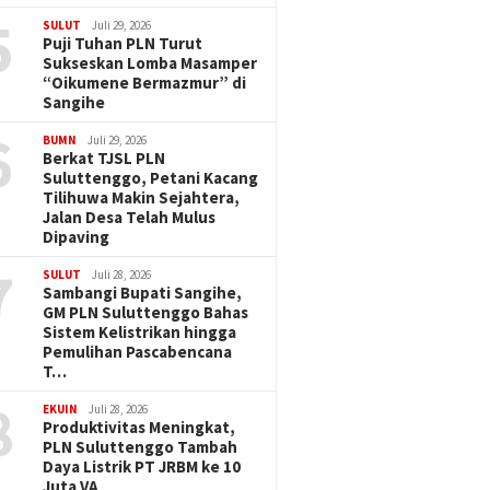
5
SULUT
Juli 29, 2026
Puji Tuhan PLN Turut
Sukseskan Lomba Masamper
“Oikumene Bermazmur” di
Sangihe
6
BUMN
Juli 29, 2026
Berkat TJSL PLN
Suluttenggo, Petani Kacang
Tilihuwa Makin Sejahtera,
Jalan Desa Telah Mulus
Dipaving
7
SULUT
Juli 28, 2026
Sambangi Bupati Sangihe,
GM PLN Suluttenggo Bahas
Sistem Kelistrikan hingga
Pemulihan Pascabencana
T…
8
EKUIN
Juli 28, 2026
Produktivitas Meningkat,
PLN Suluttenggo Tambah
Daya Listrik PT JRBM ke 10
Juta VA