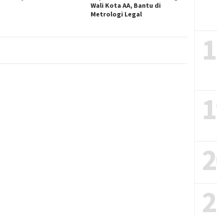
Wali Kota AA, Bantu di
Metrologi Legal
1
1
2
2