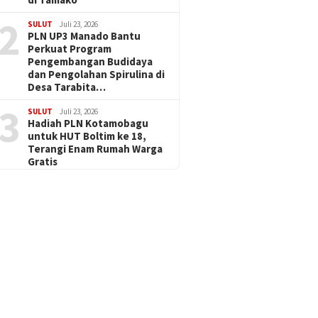
2
SULUT
Juli 23, 2026
PLN UP3 Manado Bantu
Perkuat Program
Pengembangan Budidaya
dan Pengolahan Spirulina di
Desa Tarabita…
3
SULUT
Juli 23, 2026
Hadiah PLN Kotamobagu
untuk HUT Boltim ke 18,
Terangi Enam Rumah Warga
Gratis