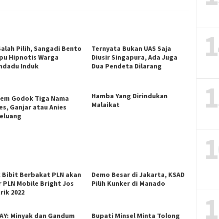
1
Salah Pilih, Sangadi Bento
Ternyata Bukan UAS Saja
u Hipnotis Warga
Diusir Singapura, Ada Juga
ndadu Induk
Dua Pendeta Dilarang
1
Hamba Yang Dirindukan
em Godok Tiga Nama
Malaikat
es, Ganjar atau Anies
eluang
1
k Bibit Berbakat PLN akan
Demo Besar di Jakarta, KSAD
r PLN Mobile Bright Jos
Pilih Kunker di Manado
rik 2022
1
AY: Minyak dan Gandum
Bupati Minsel Minta Tolong