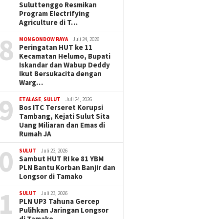
Suluttenggo Resmikan
Program Electrifying
Agriculture di T…
8
MONGONDOW RAYA
Juli 24, 2026
Peringatan HUT ke 11
Kecamatan Helumo, Bupati
Iskandar dan Wabup Deddy
Ikut Bersukacita dengan
Warg…
9
ETALASE
,
SULUT
Juli 24, 2026
Bos ITC Terseret Korupsi
Tambang, Kejati Sulut Sita
Uang Miliaran dan Emas di
Rumah JA
0
SULUT
Juli 23, 2026
Sambut HUT RI ke 81 YBM
PLN Bantu Korban Banjir dan
Longsor di Tamako
1
SULUT
Juli 23, 2026
PLN UP3 Tahuna Gercep
Pulihkan Jaringan Longsor
di Tamako